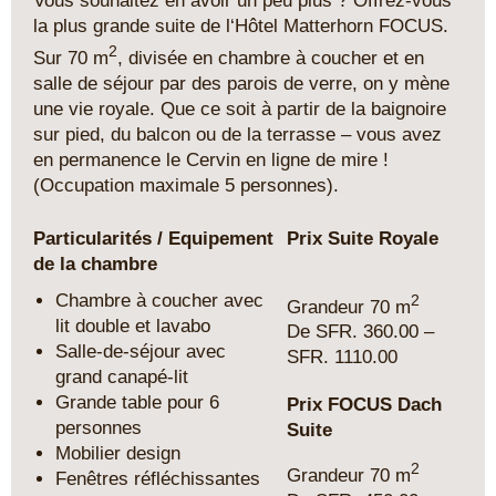
Vous souhaitez en avoir un peu plus ? Offrez-vous
la plus grande suite de l‘Hôtel Matterhorn FOCUS.
2
Sur 70 m
, divisée en chambre à coucher et en
salle de séjour par des parois de verre, on y mène
une vie royale. Que ce soit à partir de la baignoire
sur pied, du balcon ou de la terrasse – vous avez
en permanence le Cervin en ligne de mire !
(Occupation maximale 5 personnes).
Particularités / Equipement
Prix Suite Royale
de la chambre
Chambre à coucher avec
2
Grandeur 70 m
lit double et lavabo
De SFR. 360.00 –
Salle-de-séjour avec
SFR. 1110.00
grand canapé-lit
Grande table pour 6
Prix FOCUS Dach
personnes
Suite
Mobilier design
2
Grandeur 70 m
Fenêtres réfléchissantes