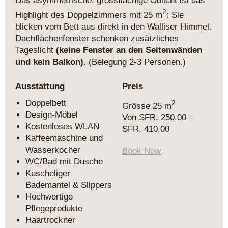
Das asymmetrische, grossflächige Oblicht ist das
2
Highlight des Doppelzimmers mit 25 m
: Sie
blicken vom Bett aus direkt in den Walliser Himmel.
Dachflächenfenster schenken zusätzliches
Tageslicht
(keine Fenster an den Seitenwänden
und kein Balkon)
. (Belegung 2-3 Personen.)
Ausstattung
Preis
Doppelbett
2
Grösse 25 m
Design-Möbel
Von SFR. 250.00 –
Kostenloses WLAN
SFR. 410.00
Kaffeemaschine und
Wasserkocher
Book Now
WC/Bad mit Dusche
Kuscheliger
Bademantel & Slippers
Hochwertige
Pflegeprodukte
Haartrockner